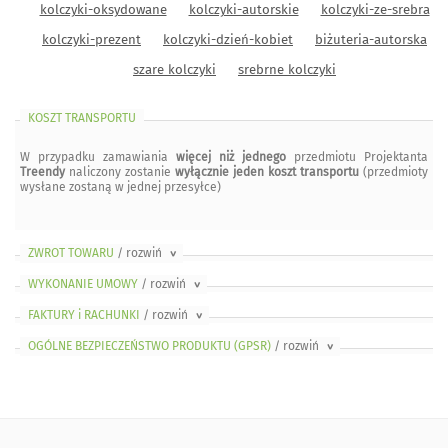
kolczyki-oksydowane
kolczyki-autorskie
kolczyki-ze-srebra
kolczyki-prezent
kolczyki-dzień-kobiet
biżuteria-autorska
szare kolczyki
srebrne kolczyki
KOSZT TRANSPORTU
W przypadku zamawiania
więcej niż jednego
przedmiotu Projektanta
Treendy
naliczony zostanie
wyłącznie jeden koszt transportu
(przedmioty
wysłane zostaną w jednej przesyłce)
ZWROT TOWARU
/ rozwiń
>
WYKONANIE UMOWY
/ rozwiń
>
FAKTURY i RACHUNKI
/ rozwiń
>
OGÓLNE BEZPIECZEŃSTWO PRODUKTU (GPSR)
/ rozwiń
>