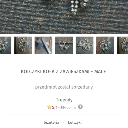
Kolczyki koła z zawieszkami - małe
przedmiot został sprzedany
Treendy
5
/5 -
364
opinie
biżuteria
kolczyki
>